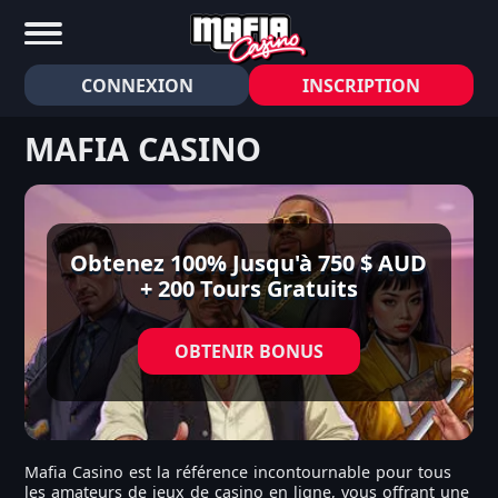
CONNEXION
INSCRIPTION
MAFIA CASINO
Obtenez 100% Jusqu'à 750 $ AUD
+ 200 Tours Gratuits
OBTENIR BONUS
Mafia Casino est la référence incontournable pour tous
les amateurs de jeux de casino en ligne, vous offrant une