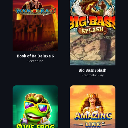
Book of Ra Deluxe 6
Greentube
Big Bass Splash
Pragmatic Play