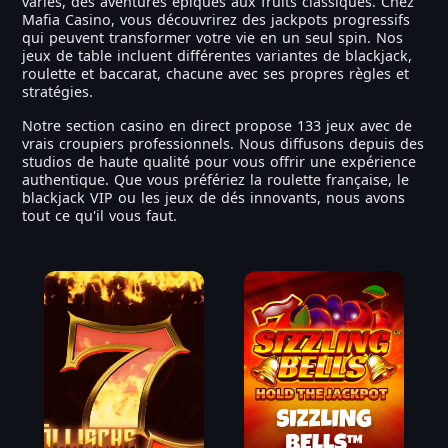
variés, des aventures épiques aux fruits classiques. Chez
Mafia Casino, vous découvrirez des jackpots progressifs
qui peuvent transformer votre vie en un seul spin. Nos
jeux de table incluent différentes variantes de blackjack,
roulette et baccarat, chacune avec ses propres règles et
stratégies.
Notre section casino en direct propose 133 jeux avec de
vrais croupiers professionnels. Nous diffusons depuis des
studios de haute qualité pour vous offrir une expérience
authentique. Que vous préfériez la roulette française, le
blackjack VIP ou les jeux de dés innovants, nous avons
tout ce qu'il vous faut.