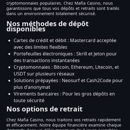
cryptomonnaies populaires. Chez Mafia Casino, nous
garantissons que tous vos dépôts et retraits sont traités
dans un environnement totalement sécurisé.
Nos méthodes de dépôt
disponibles
Cartes de crédit et débit : Mastercard acceptée
avec des limites flexibles
Portefeuilles électroniques : Skrill et Jeton pour
des transactions instantanées
Cryptomonnaies : Bitcoin, Ethereum, Litecoin, et
USDT sur plusieurs réseaux
Solutions prépayées : Neosurf et Cash2Code pour
plus d'anonymat
Virements bancaires : Pour les gros dépôts en
toute sécurité
Nos options de retrait
Chez Mafia Casino, nous traitons vos retraits rapidement
et efficacement. Notre équipe financière examine chaque