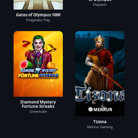
Playtech
Gates of Olympus 1000
Pragmatic Play
Diamond Mystery
Fortune Streaks
Greentube
Tizona
Merkur Gaming