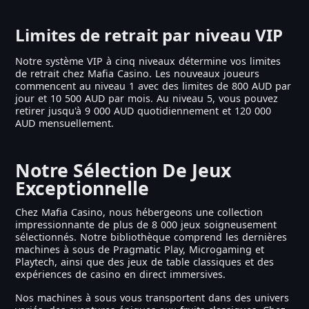
Limites de retrait par niveau VIP
Notre système VIP à cinq niveaux détermine vos limites
de retrait chez Mafia Casino. Les nouveaux joueurs
commencent au niveau 1 avec des limites de 800 AUD par
jour et 10 500 AUD par mois. Au niveau 5, vous pouvez
retirer jusqu'à 9 000 AUD quotidiennement et 120 000
AUD mensuellement.
Notre Sélection De Jeux
Exceptionnelle
Chez Mafia Casino, nous hébergeons une collection
impressionnante de plus de 8 000 jeux soigneusement
sélectionnés. Notre bibliothèque comprend les dernières
machines à sous de Pragmatic Play, Microgaming et
Playtech, ainsi que des jeux de table classiques et des
expériences de casino en direct immersives.
Nos machines à sous vous transportent dans des univers