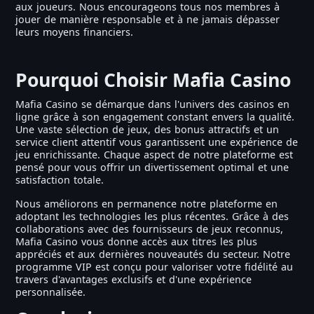
aux joueurs. Nous encourageons tous nos membres à
jouer de manière responsable et à ne jamais dépasser
leurs moyens financiers.
Pourquoi Choisir Mafia Casino
Mafia Casino se démarque dans l'univers des casinos en
ligne grâce à son engagement constant envers la qualité.
Une vaste sélection de jeux, des bonus attractifs et un
service client attentif vous garantissent une expérience de
jeu enrichissante. Chaque aspect de notre plateforme est
pensé pour vous offrir un divertissement optimal et une
satisfaction totale.
Nous améliorons en permanence notre plateforme en
adoptant les technologies les plus récentes. Grâce à des
collaborations avec des fournisseurs de jeux reconnus,
Mafia Casino vous donne accès aux titres les plus
appréciés et aux dernières nouveautés du secteur. Notre
programme VIP est conçu pour valoriser votre fidélité au
travers d'avantages exclusifs et d'une expérience
personnalisée.