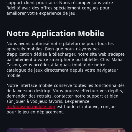
support client prioritaire. Nous récompensons votre
fidélité avec des offres spécialement conçues pour
améliorer votre expérience de jeu.
Notre Application Mobile
Nous avons optimisé notre plateforme pour tous les
appareils mobiles. Bien que nous n'ayons pas
d'application dédiée à télécharger, notre site web s'adapte
parfaitement à votre smartphone ou tablette. Chez Mafia
Casino, vous accédez à la quasi-totalité de notre
catalogue de jeux directement depuis votre navigateur
mobile.
Notre interface mobile conserve toutes les fonctionnalités
de la version desktop. Vous pouvez effectuer vos dépôts,
demander des retraits, contacter notre support et bien
sûr jouer à vos jeux favoris. L'expérience
mafiacasino mobile app
est fluide et intuitive, conçue
pour le jeu en déplacement.