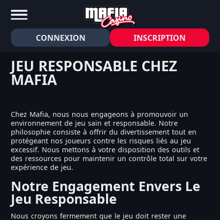
CONNEXION
INSCRIPTION
JEU RESPONSABLE CHEZ
MAFIA
Chez Mafia, nous nous engageons à promouvoir un
environnement de jeu sain et responsable. Notre
philosophie consiste à offrir du divertissement tout en
protégeant nos joueurs contre les risques liés au jeu
excessif. Nous mettons à votre disposition des outils et
des ressources pour maintenir un contrôle total sur votre
expérience de jeu.
Notre Engagement Envers Le
Jeu Responsable
Nous croyons fermement que le jeu doit rester une