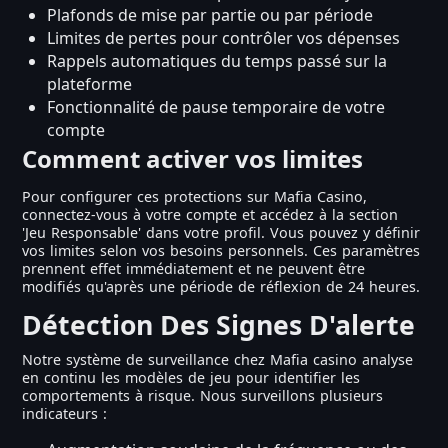
Plafonds de mise par partie ou par période
Limites de pertes pour contrôler vos dépenses
Rappels automatiques du temps passé sur la
plateforme
Fonctionnalité de pause temporaire de votre
compte
Comment activer vos limites
Pour configurer ces protections sur Mafia Casino,
connectez-vous à votre compte et accédez à la section
'Jeu Responsable' dans votre profil. Vous pouvez y définir
vos limites selon vos besoins personnels. Ces paramètres
prennent effet immédiatement et ne peuvent être
modifiés qu'après une période de réflexion de 24 heures.
Détection Des Signes D'alerte
Notre système de surveillance chez Mafia casino analyse
en continu les modèles de jeu pour identifier les
comportements à risque. Nous surveillons plusieurs
indicateurs :