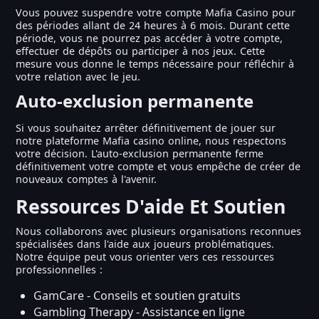
Vous pouvez suspendre votre compte Mafia Casino pour
des périodes allant de 24 heures à 6 mois. Durant cette
période, vous ne pourrez pas accéder à votre compte,
effectuer de dépôts ou participer à nos jeux. Cette
mesure vous donne le temps nécessaire pour réfléchir à
votre relation avec le jeu.
Auto-exclusion permanente
Si vous souhaitez arrêter définitivement de jouer sur
notre plateforme Mafia casino online, nous respectons
votre décision. L'auto-exclusion permanente ferme
définitivement votre compte et vous empêche de créer de
nouveaux comptes à l'avenir.
Ressources D'aide Et Soutien
Nous collaborons avec plusieurs organisations reconnues
spécialisées dans l'aide aux joueurs problématiques.
Notre équipe peut vous orienter vers ces ressources
professionnelles :
GamCare - Conseils et soutien gratuits
Gambling Therapy - Assistance en ligne