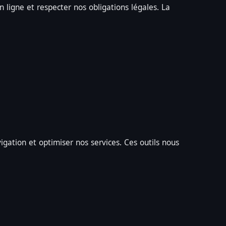
ligne et respecter nos obligations légales. La
igation et optimiser nos services. Ces outils nous