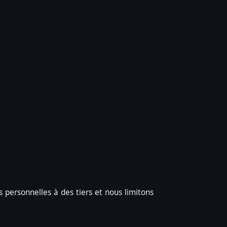
 personnelles à des tiers et nous limitons