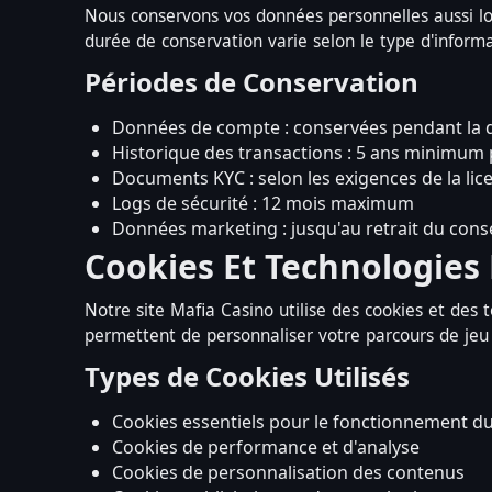
Nous conservons vos données personnelles aussi lon
durée de conservation varie selon le type d'informa
Périodes de Conservation
Données de compte : conservées pendant la d
Historique des transactions : 5 ans minimum
Documents KYC : selon les exigences de la li
Logs de sécurité : 12 mois maximum
Données marketing : jusqu'au retrait du con
Cookies Et Technologies 
Notre site Mafia Casino utilise des cookies et des 
permettent de personnaliser votre parcours de jeu
Types de Cookies Utilisés
Cookies essentiels pour le fonctionnement du
Cookies de performance et d'analyse
Cookies de personnalisation des contenus