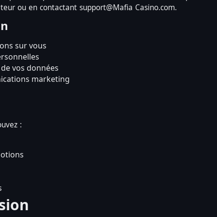
ilisateur ou en contactant support@Mafia Casino.com.
on
ons sur vous
ersonnelles
 de vos données
ications marketing
uvez :
motions
s
sion