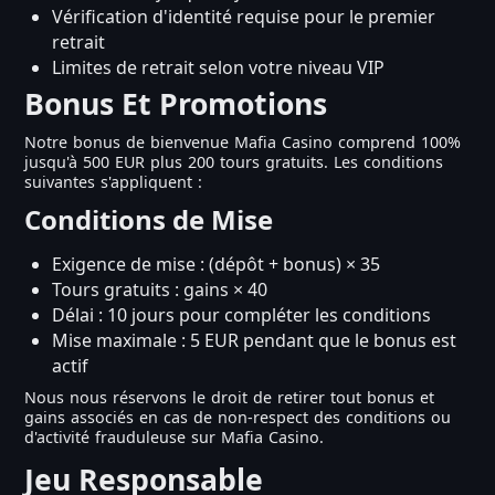
Vérification d'identité requise pour le premier
retrait
Limites de retrait selon votre niveau VIP
Bonus Et Promotions
Notre bonus de bienvenue Mafia Casino comprend 100%
jusqu'à 500 EUR plus 200 tours gratuits. Les conditions
suivantes s'appliquent :
Conditions de Mise
Exigence de mise : (dépôt + bonus) × 35
Tours gratuits : gains × 40
Délai : 10 jours pour compléter les conditions
Mise maximale : 5 EUR pendant que le bonus est
actif
Nous nous réservons le droit de retirer tout bonus et
gains associés en cas de non-respect des conditions ou
d'activité frauduleuse sur Mafia Casino.
Jeu Responsable