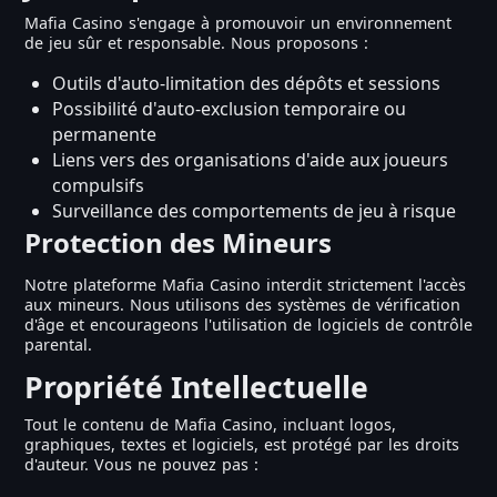
Mafia Casino s'engage à promouvoir un environnement
de jeu sûr et responsable. Nous proposons :
Outils d'auto-limitation des dépôts et sessions
Possibilité d'auto-exclusion temporaire ou
permanente
Liens vers des organisations d'aide aux joueurs
compulsifs
Surveillance des comportements de jeu à risque
Protection des Mineurs
Notre plateforme Mafia Casino interdit strictement l'accès
aux mineurs. Nous utilisons des systèmes de vérification
d'âge et encourageons l'utilisation de logiciels de contrôle
parental.
Propriété Intellectuelle
Tout le contenu de Mafia Casino, incluant logos,
graphiques, textes et logiciels, est protégé par les droits
d'auteur. Vous ne pouvez pas :