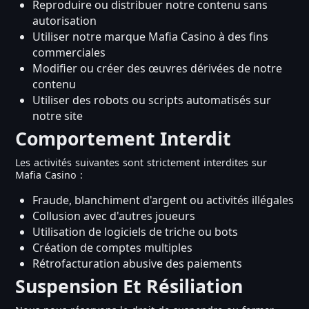
Reproduire ou distribuer notre contenu sans
autorisation
Utiliser notre marque Mafia Casino à des fins
commerciales
Modifier ou créer des œuvres dérivées de notre
contenu
Utiliser des robots ou scripts automatisés sur
notre site
Comportement Interdit
Les activités suivantes sont strictement interdites sur
Mafia Casino :
Fraude, blanchiment d'argent ou activités illégales
Collusion avec d'autres joueurs
Utilisation de logiciels de triche ou bots
Création de comptes multiples
Rétrofacturation abusive des paiements
Suspension Et Résiliation