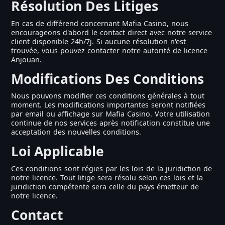
Résolution Des Litiges
En cas de différend concernant Mafia Casino, nous
encourageons d'abord le contact direct avec notre service
client disponible 24h/7j. Si aucune résolution n'est
trouvée, vous pouvez contacter notre autorité de licence
Anjouan.
Modifications Des Conditions
Nous pouvons modifier ces conditions générales à tout
moment. Les modifications importantes seront notifiées
par email ou affichage sur Mafia Casino. Votre utilisation
continue de nos services après notification constitue une
acceptation des nouvelles conditions.
Loi Applicable
Ces conditions sont régies par les lois de la juridiction de
notre licence. Tout litige sera résolu selon ces lois et la
juridiction compétente sera celle du pays émetteur de
notre licence.
Contact